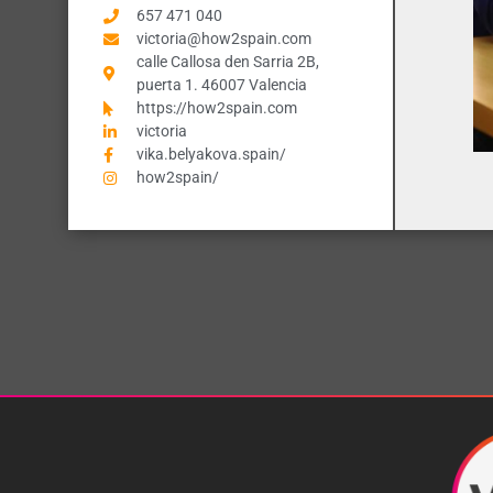
657 471 040
victoria@how2spain.com
calle Callosa den Sarria 2B,
puerta 1. 46007 Valencia
https://how2spain.com
victoria
vika.belyakova.spain/
how2spain/